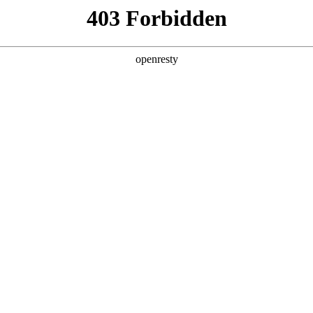
产品及服务
行业解决方案
合作伙伴
投资者关系
，增强品牌竞争力：通过全渠道运营，实现用户数量增长、提升
个性化营销素材生成等，提升客户沟通效率；用大数据指导选品组货和定价促销
升消费者体验 用数字化的力量，帮助零售快消品牌掌握“先机”。