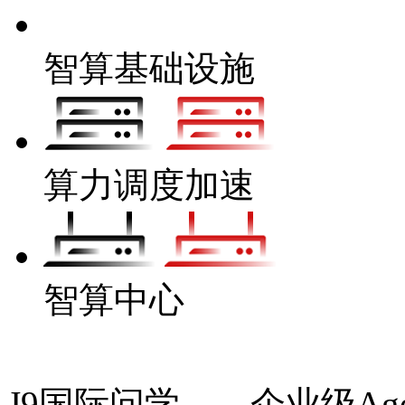
智算基础设施
算力调度加速
智算中心
J9国际问学——企业级Age