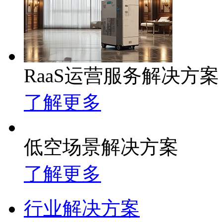
RaaS运营服务解决方案
了解更多
低空场景解决方案
了解更多
行业解决方案