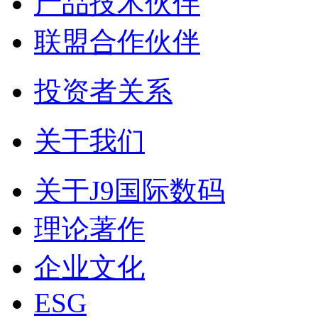
产品技术伙伴
联盟合作伙伴
投资者关系
关于我们
关于J9国际数码
理论著作
企业文化
ESG