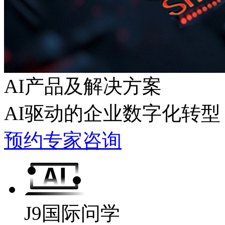
AI产品及解决方案
AI驱动的企业数字化转型
预约专家咨询
J9国际问学