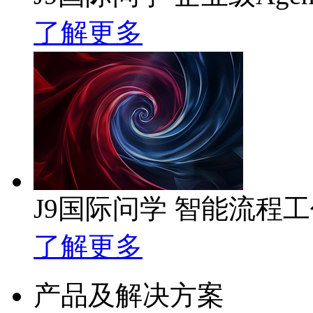
了解更多
J9国际问学 智能流程
了解更多
产品及解决方案