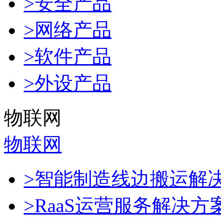
>安全产品
>网络产品
>软件产品
>外设产品
物联网
物联网
>智能制造线边搬运解
>RaaS运营服务解决方