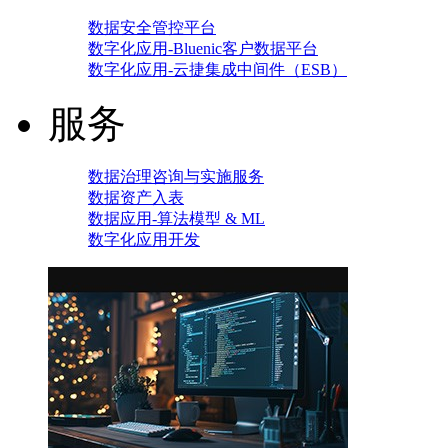
数据安全管控平台
数字化应用-Bluenic客户数据平台
数字化应用-云捷集成中间件（ESB）
服务
数据治理咨询与实施服务
数据资产入表
数据应用-算法模型 & ML
数字化应用开发