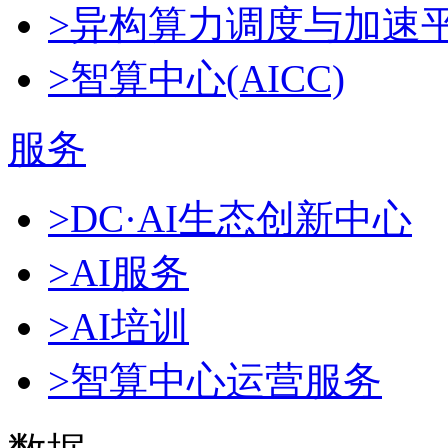
>异构算力调度与加速
>智算中心(AICC)
服务
>DC·AI生态创新中心
>AI服务
>AI培训
>智算中心运营服务