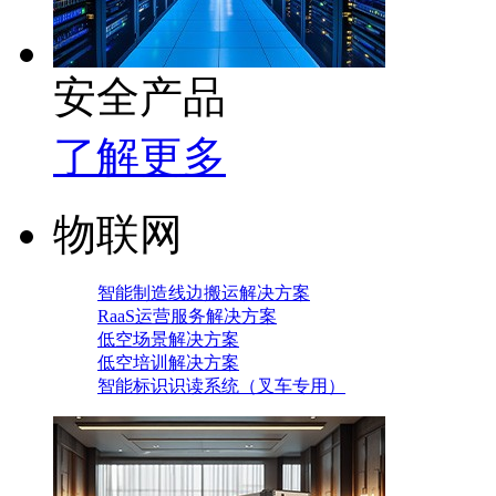
安全产品
了解更多
物联网
智能制造线边搬运解决方案
RaaS运营服务解决方案
低空场景解决方案
低空培训解决方案
智能标识识读系统（叉车专用）