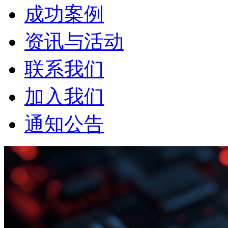
成功案例
资讯与活动
联系我们
加入我们
通知公告