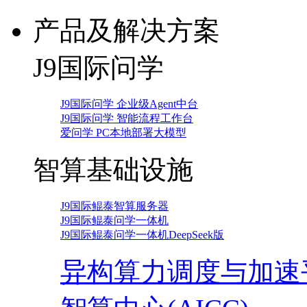
产品及解决方案
J9国际问学
J9国际问学 企业级Agent中台
J9国际问学 智能流程工作台
爱问学 PC本地部署大模型
智算基础设施
J9国际鲲泰智算服务器
J9国际鲲泰问学一体机
J9国际鲲泰问学一体机DeepSeek版
异构算力调度与加速