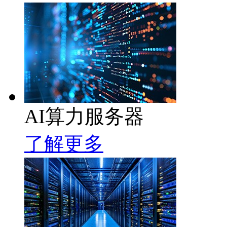
AI算力服务器
了解更多