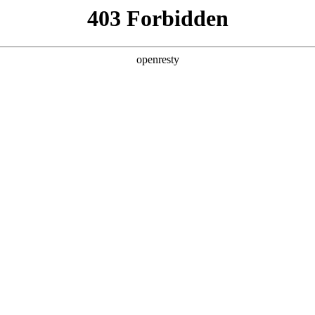
产品及服务
行业解决方案
合作伙伴
投资者关系
服务器
通用算力服务器
计算终端产品
数据